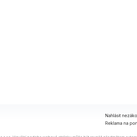
ravy
Hlášení incidentů
s
any osobních údajů.
Cookies.
Nahlásit nezák
Reklama na por