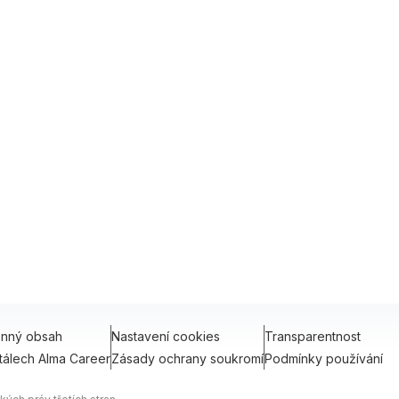
Vytvořeno
WDF
onný obsah
Nastavení cookies
Transparentnost
tálech Alma Career
Zásady ochrany soukromí
Podmínky používání