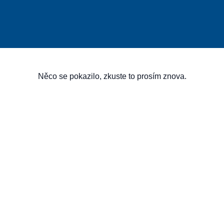
Něco se pokazilo, zkuste to prosím znova.
ení
O společnosti
O nás
Historie Společnosti
Novinky
Kariéra